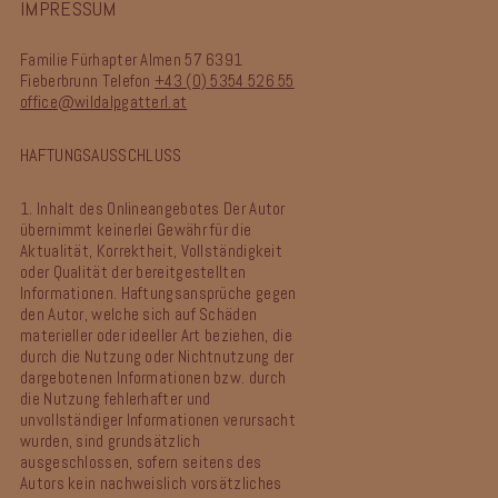
IMPRESSUM
Familie Fürhapter
Almen 57
6391
Fieberbrunn
Telefon
+43 (0) 5354 526 55
office@wildalpgatterl.at
HAFTUNGSAUSSCHLUSS
1. Inhalt des Onlineangebotes
Der Autor
übernimmt keinerlei Gewähr für die
Aktualität, Korrektheit, Vollständigkeit
oder Qualität der bereitgestellten
Informationen. Haftungsansprüche gegen
den Autor, welche sich auf Schäden
materieller oder ideeller Art beziehen, die
durch die Nutzung oder Nichtnutzung der
dargebotenen Informationen bzw. durch
die Nutzung fehlerhafter und
unvollständiger Informationen verursacht
wurden, sind grundsätzlich
ausgeschlossen, sofern seitens des
Autors kein nachweislich vorsätzliches