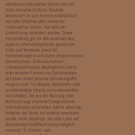
verlinkten/verknüpften Seiten hat der
Autor keinerlei Einfluss. Deshalb
distanziert er sich hiermit ausdrücklich
von allen Inhalten aller verlinkten
/verknüpften Seiten, die nach der
Linksetzung verändert wurden. Diese
Feststellung gilt für alle innerhalb des
eigenen Internetangebotes gesetzten
Links und Verweise sowie für
Fremdeinträge in vom Autor eingerichteten
Gästebüchern, Diskussionsforen,
Linkverzeichnissen, Mailinglisten und in
allen anderen Formen von Datenbanken,
auf deren Inhalt externe Schreibzugriffe
möglich sind. Für illegale, fehlerhafte oder
unvollständige Inhalte und insbesondere
für Schäden, die aus der Nutzung oder
Nichtnutzung solcherart dargebotener
Informationen entstehen, haftet allein der
Anbieter der Seite, auf welche verwiesen
wurde, nicht derjenige, der über Links auf
die jeweilige Veröffentlichung lediglich
verweist.
3. Urheber- und