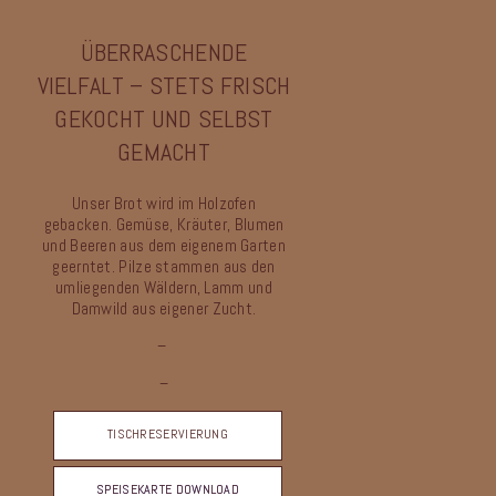
ÜBERRASCHENDE
VIELFALT –
STETS FRISCH
GEKOCHT UND SELBST
GEMACHT
Unser Brot wird im Holzofen
gebacken. Gemüse, Kräuter, Blumen
und Beeren aus dem eigenem Garten
geerntet.
Pilze stammen aus den
umliegenden Wäldern, Lamm und
Damwild aus eigener Zucht.
–
–
TISCHRESERVIERUNG
SPEISEKARTE DOWNLOAD